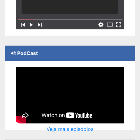
PodCast
Veja mais episódios