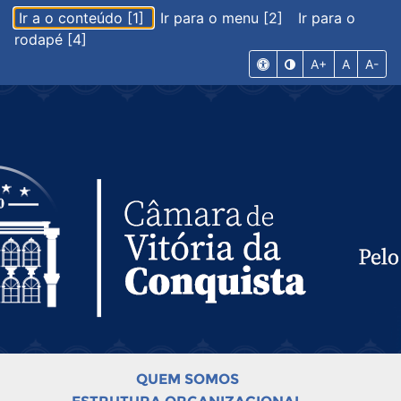
Ir a o conteúdo [1]
Ir para o menu [2]
Ir para o
rodapé [4]
A+
A
A-
QUEM SOMOS