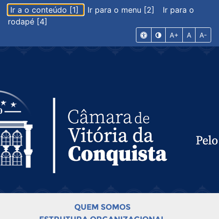
Ir a o conteúdo [1]
Ir para o menu [2]
Ir para o
rodapé [4]
A+
A
A-
QUEM SOMOS