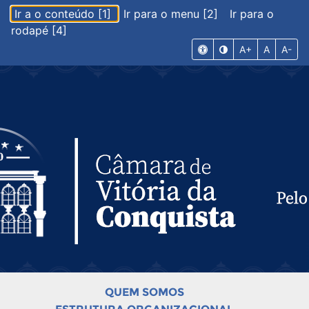
Ir a o conteúdo [1]
Ir para o menu [2]
Ir para o
rodapé [4]
A+
A
A-
QUEM SOMOS