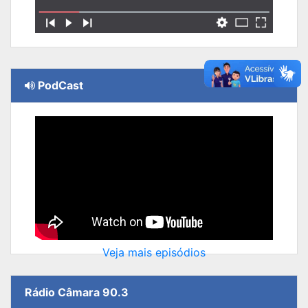
PodCast
Veja mais episódios
Rádio Câmara 90.3