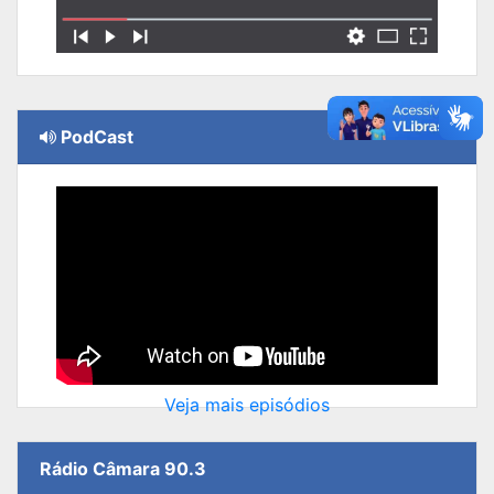
PodCast
Veja mais episódios
Rádio Câmara 90.3