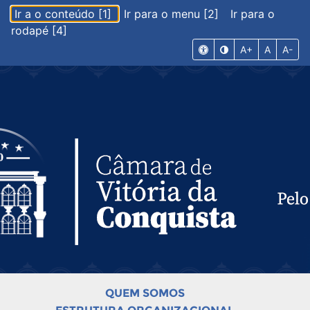
Ir a o conteúdo [1]
Ir para o menu [2]
Ir para o
rodapé [4]
A+
A
A-
QUEM SOMOS