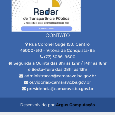
CONTATO
Rua Coronel Gugé 150, Centro
45000-510 – Vitória da Conquista-Ba
(77) 3086-9600
Segunda a Quinta das 8hr as 12hr / 14hr as 18hr
e Sexta-feira das 08hr as 13hr
administracao@camaravc.ba.gov.br
ouvidoria@camaravc.ba.gov.br
presidencia@camaravc.ba.gov.br
Desenvolvido por
Argus Computação