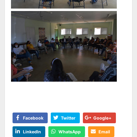
Facebook
Twitter
Google+
LinkedIn
WhatsApp
Email