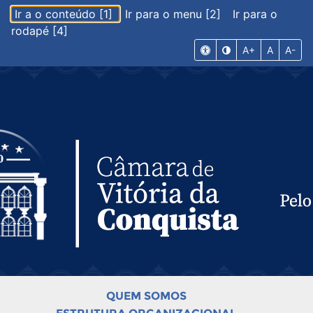
Ir a o conteúdo [1]
Ir para o menu [2]
Ir para o
rodapé [4]
A+
A
A-
QUEM SOMOS