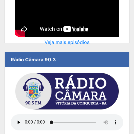
Veja mais episódios
Rádio Câmara 90.3