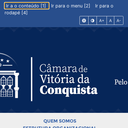
Ir a o conteúdo [1]
Ir para o menu [2]
Ir para o
rodapé [4]
A+
A
A-
QUEM SOMOS