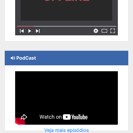
PodCast
Veja mais episódios