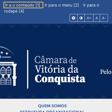
Ir a o conteúdo [1]
Ir para o menu [2]
Ir para o
rodapé [4]
A+
A
A-
QUEM SOMOS