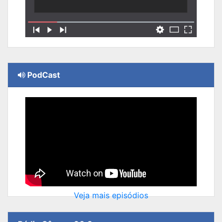
PodCast
Veja mais episódios