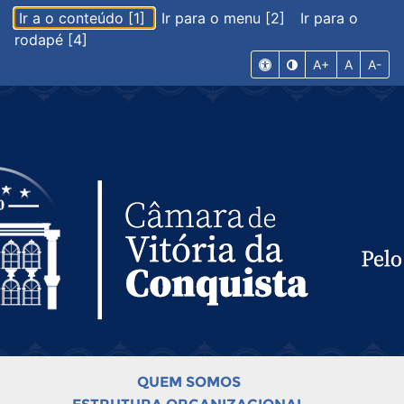
Ir a o conteúdo [1]
Ir para o menu [2]
Ir para o
rodapé [4]
A+
A
A-
QUEM SOMOS