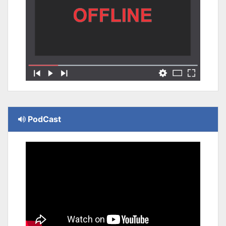
PodCast