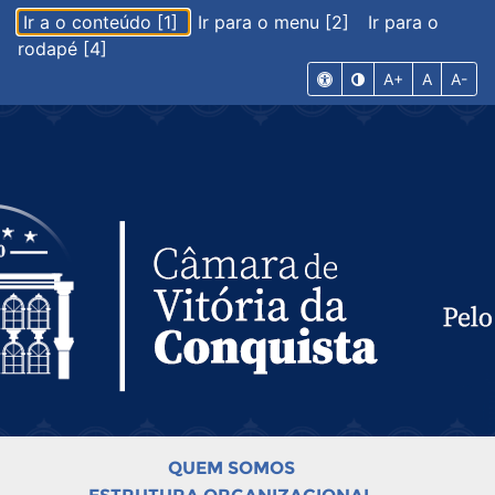
Ir a o conteúdo [1]
Ir para o menu [2]
Ir para o
rodapé [4]
A+
A
A-
QUEM SOMOS