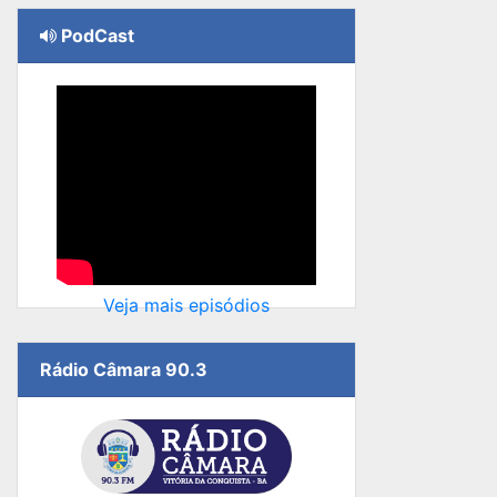
PodCast
Veja mais episódios
Rádio Câmara 90.3