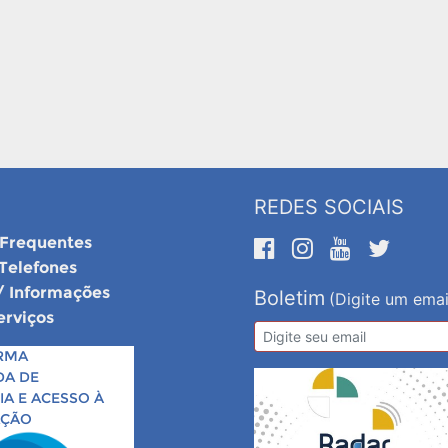
REDES SOCIAIS
 Frequentes
 Telefones
/ Informações
Boletim
(Digite um emai
erviços
RMA
DA DE
A E ACESSO À
AÇÃO