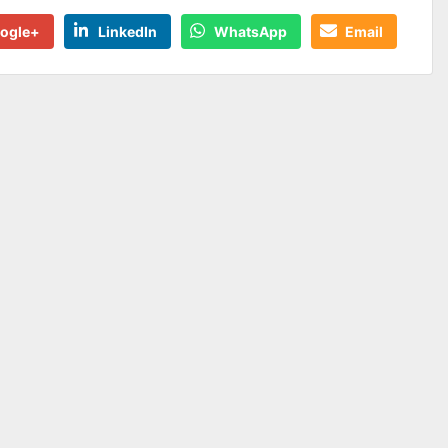
ogle+
LinkedIn
WhatsApp
Email