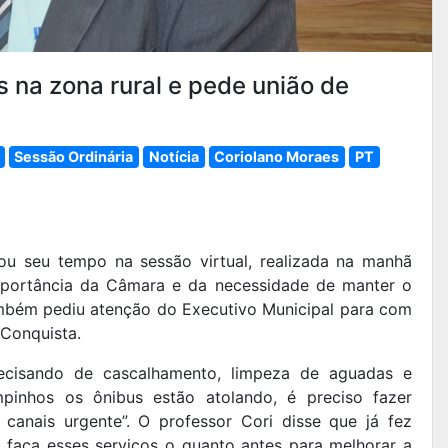
s na zona rural e pede união de
Sessão Ordinária
Notícia
Coriolano Moraes
PT
ou seu tempo na sessão virtual, realizada na manhã
 importância da Câmara e da necessidade de manter o
ambém pediu atenção do Executivo Municipal para com
 Conquista.
ecisando de cascalhamento, limpeza de aguadas e
inhos os ônibus estão atolando, é preciso fazer
canais urgente”. O professor Cori disse que já fez
 faça esses serviços o quanto antes para melhorar a