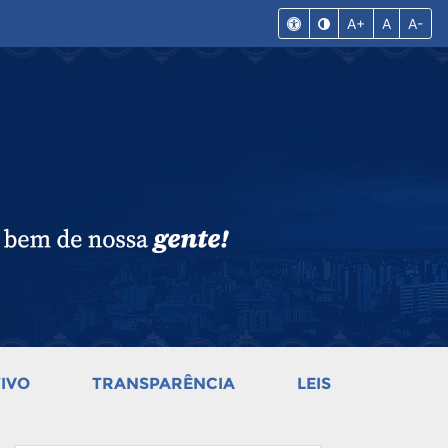
A+
A
A-
IVO
TRANSPARÊNCIA
LEIS