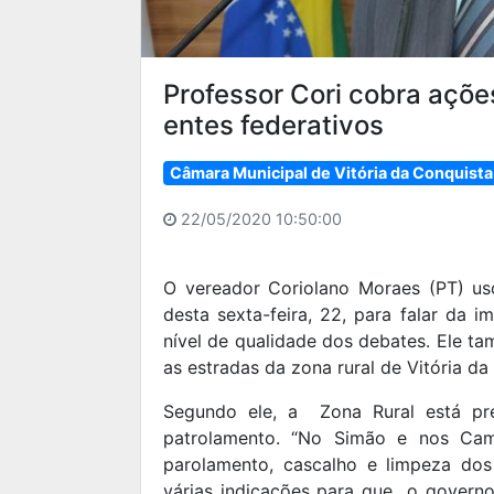
Professor Cori cobra açõe
entes federativos
Câmara Municipal de Vitória da Conquista
22/05/2020 10:50:00
O vereador Coriolano Moraes (PT) us
desta sexta-feira, 22, para falar da
nível de qualidade dos debates. Ele t
as estradas da zona rural de Vitória da
Segundo ele, a Zona Rural está pr
patrolamento. “No Simão e nos Camp
parolamento, cascalho e limpeza dos 
várias indicações para que o governo