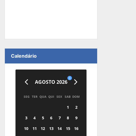
Calendário
0
AGOSTO 2026
SEG
TER
QUA
QUI
SEX
SAB
DOM
1
2
3
4
5
6
7
8
9
10
11
12
13
14
15
16