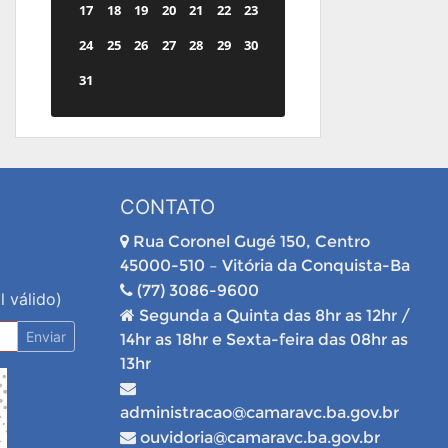
17
18
19
20
21
22
23
24
25
26
27
28
29
30
31
CONTATO
Rua Coronel Gugé 150, Centro
45000-510 – Vitória da Conquista-Ba
(77) 3086-9600
l válido)
Segunda a Quinta das 8hr as 12hr /
Enviar
14hr as 18hr e Sexta-feira das 08hr as
13hr
administracao@camaravc.ba.gov.br
ouvidoria@camaravc.ba.gov.br