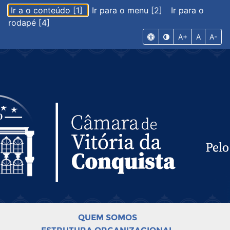
Ir a o conteúdo [1]
Ir para o menu [2]
Ir para o
rodapé [4]
A+
A
A-
QUEM SOMOS