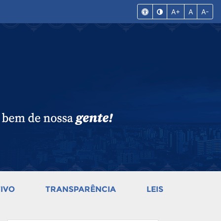
A+
A
A-
IVO
TRANSPARÊNCIA
LEIS