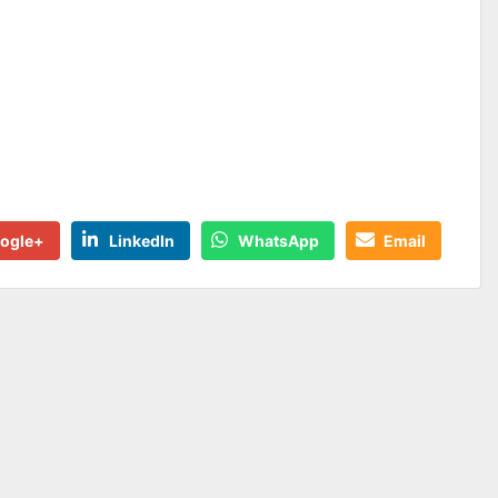
ogle+
LinkedIn
WhatsApp
Email