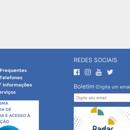
REDES SOCIAIS
 Frequentes
 Telefones
/ Informações
Boletim
(Digite um emai
erviços
RMA
DA DE
A E ACESSO À
AÇÃO