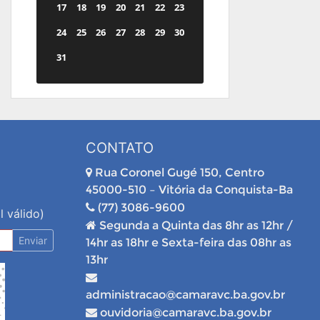
17
18
19
20
21
22
23
24
25
26
27
28
29
30
31
CONTATO
Rua Coronel Gugé 150, Centro
45000-510 – Vitória da Conquista-Ba
(77) 3086-9600
l válido)
Segunda a Quinta das 8hr as 12hr /
Enviar
14hr as 18hr e Sexta-feira das 08hr as
13hr
administracao@camaravc.ba.gov.br
ouvidoria@camaravc.ba.gov.br