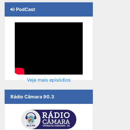
PodCast
Veja mais episódios
Rádio Câmara 90.3