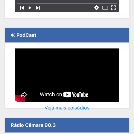
PodCast
Veja mais episódios
Rádio Câmara 90.3