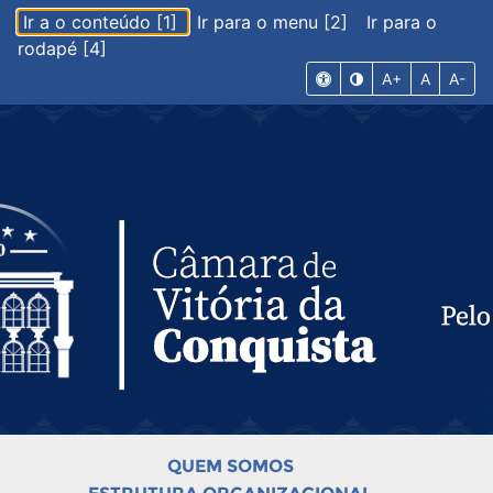
Ir a o conteúdo [1]
Ir para o menu [2]
Ir para o
rodapé [4]
A+
A
A-
QUEM SOMOS