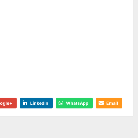
ogle+
LinkedIn
WhatsApp
Email