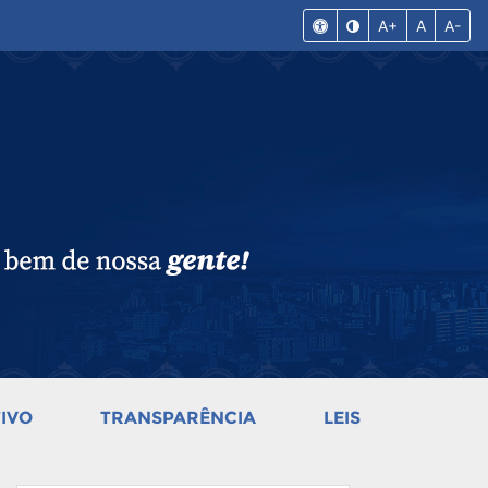
A+
A
A-
IVO
TRANSPARÊNCIA
LEIS