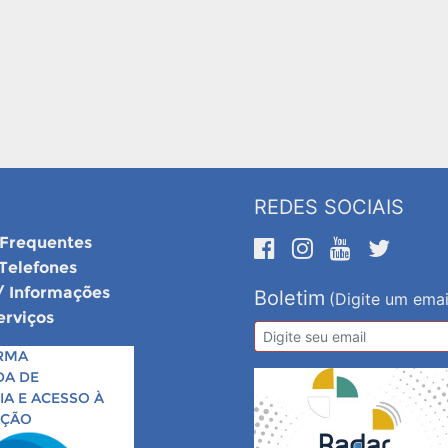
REDES SOCIAIS
 Frequentes
 Telefones
/ Informações
Boletim
(Digite um emai
erviços
RMA
DA DE
A E ACESSO À
AÇÃO