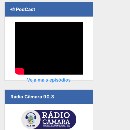
PodCast
Veja mais episódios
Rádio Câmara 90.3