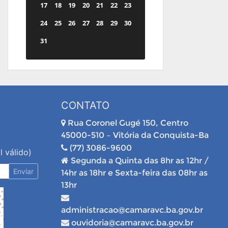
17
18
19
20
21
22
23
24
25
26
27
28
29
30
31
CONTATO
Rua Coronel Gugé 150, Centro
45000-510 – Vitória da Conquista-Ba
(77) 3086-9600
l válido)
Segunda a Quinta das 8hr as 12hr /
Enviar
14hr as 18hr e Sexta-feira das 08hr as
13hr
administracao@camaravc.ba.gov.br
ouvidoria@camaravc.ba.gov.br