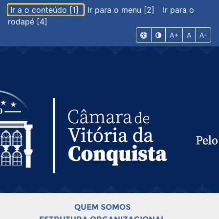
Ir a o conteúdo [1]
Ir para o menu [2]
Ir para o
rodapé [4]
A+
A
A-
QUEM SOMOS