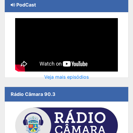
PodCast
Veja mais episódios
Rádio Câmara 90.3