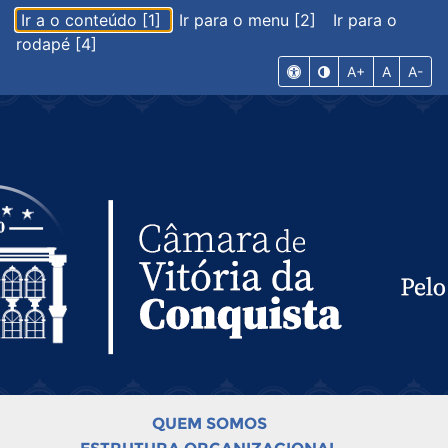
Ir a o conteúdo [1]
Ir para o menu [2]
Ir para o
rodapé [4]
A+
A
A-
QUEM SOMOS