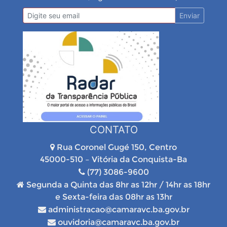
Enviar
CONTATO
Rua Coronel Gugé 150, Centro
45000-510 – Vitória da Conquista-Ba
(77) 3086-9600
Segunda a Quinta das 8hr as 12hr / 14hr as 18hr
e Sexta-feira das 08hr as 13hr
administracao@camaravc.ba.gov.br
ouvidoria@camaravc.ba.gov.br