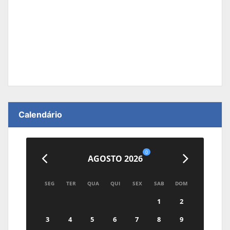
Calendário
0
AGOSTO 2026
SEG
TER
QUA
QUI
SEX
SAB
DOM
1
2
3
4
5
6
7
8
9