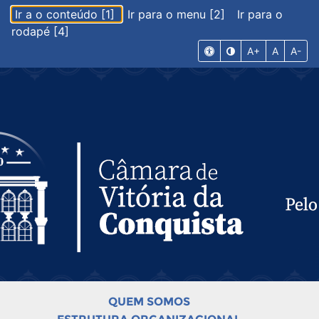
Ir a o conteúdo [1]
Ir para o menu [2]
Ir para o
rodapé [4]
A+
A
A-
QUEM SOMOS