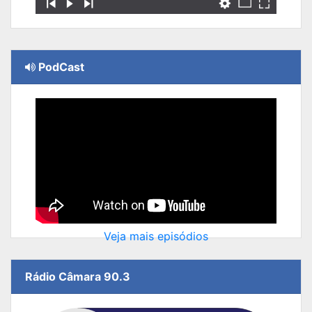
PodCast
Veja mais episódios
Rádio Câmara 90.3