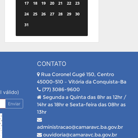
17
18
19
20
21
22
23
24
25
26
27
28
29
30
31
CONTATO
Rua Coronel Gugé 150, Centro
45000-510 – Vitória da Conquista-Ba
(77) 3086-9600
l válido)
Segunda a Quinta das 8hr as 12hr /
Enviar
14hr as 18hr e Sexta-feira das 08hr as
13hr
administracao@camaravc.ba.gov.br
ouvidoria@camaravc.ba.gov.br