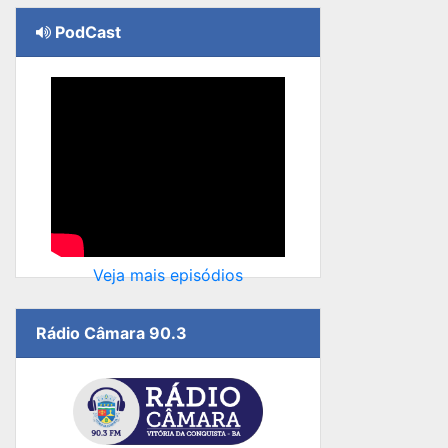
PodCast
Veja mais episódios
Rádio Câmara 90.3