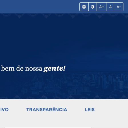
A+
A
A-
IVO
TRANSPARÊNCIA
LEIS