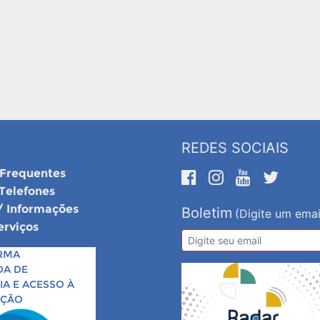
REDES SOCIAIS
 Frequentes
 Telefones
/ Informações
Boletim
(Digite um emai
erviços
RMA
DA DE
A E ACESSO À
AÇÃO