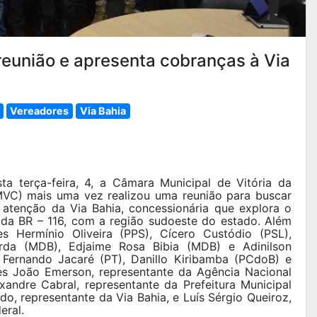
reunião e apresenta cobranças à Via
Vereadores
Via Bahia
a terça-feira, 4, a Câmara Municipal de Vitória da
VC) mais uma vez realizou uma reunião para buscar
r atenção da Via Bahia, concessionária que explora o
 da BR – 116, com a região sudoeste do estado. Além
s Hermínio Oliveira (PPS), Cícero Custódio (PSL),
rda (MDB), Edjaime Rosa Bibia (MDB) e Adinilson
, Fernando Jacaré (PT), Danillo Kiribamba (PCdoB) e
tes João Emerson, representante da Agência Nacional
xandre Cabral, representante da Prefeitura Municipal
o, representante da Via Bahia, e Luís Sérgio Queiroz,
eral.