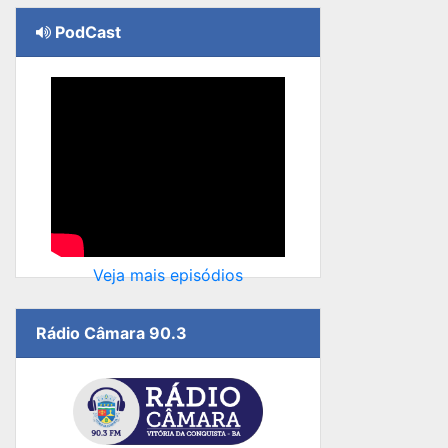
PodCast
Veja mais episódios
Rádio Câmara 90.3