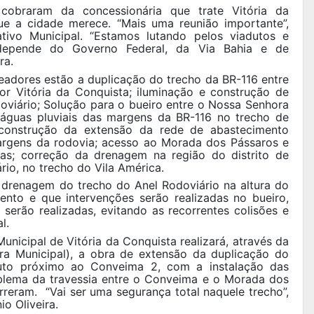
cobraram da concessionária que trate Vitória da
e a cidade merece. “Mais uma reunião importante”,
ativo Municipal. “Estamos lutando pelos viadutos e
, depende do Governo Federal, da Via Bahia e de
ra.
adores estão a duplicação do trecho da BR-116 entre
or Vitória da Conquista; iluminação e construção de
viário; Solução para o bueiro entre o Nossa Senhora
águas pluviais das margens da BR-116 no trecho de
 construção da extensão da rede de abastecimento
margens da rodovia; acesso ao Morada dos Pássaros e
as; correção da drenagem na região do distrito de
io, no trecho do Vila América.
 drenagem do trecho do Anel Rodoviário na altura do
ento e que intervenções serão realizadas no bueiro,
erão realizadas, evitando as recorrentes colisões e
l.
unicipal de Vitória da Conquista realizará, através da
ra Municipal), a obra de extensão da duplicação do
uto próximo ao Conveima 2, com a instalação das
oblema da travessia entre o Conveima e o Morada dos
rreram. “Vai ser uma segurança total naquele trecho”,
o Oliveira.