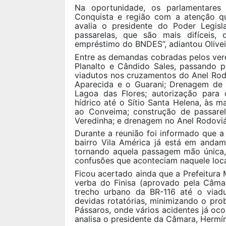
Na oportunidade, os parlamentares 
Conquista e região com a atenção qu
avalia o presidente do Poder Legisl
passarelas, que são mais difíceis
empréstimo do BNDES”, adiantou Olivei
Entre as demandas cobradas pelos vere
Planalto e Cândido Sales, passando p
viadutos nos cruzamentos do Anel Rodo
Aparecida e o Guarani; Drenagem de 
Lagoa das Flores; autorização para
hídrico até o Sítio Santa Helena, às 
ao Conveima; construção de passarel
Veredinha; e drenagem no Anel Rodoviár
Durante a reunião foi informado que a
bairro Vila América já está em andam
tornando aquela passagem mão única, s
confusões que aconteciam naquele loca
Ficou acertado ainda que a Prefeitura M
verba do Finisa (aprovado pela Câma
trecho urbano da BR-116 até o viad
devidas rotatórias, minimizando o pr
Pássaros, onde vários acidentes já oco
analisa o presidente da Câmara, Hermíni