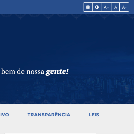
A+
A
A-
IVO
TRANSPARÊNCIA
LEIS