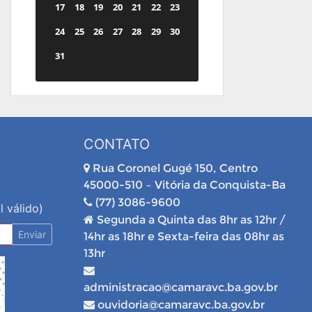
17
18
19
20
21
22
23
24
25
26
27
28
29
30
31
CONTATO
Rua Coronel Gugé 150, Centro
45000-510 – Vitória da Conquista-Ba
(77) 3086-9600
l válido)
Segunda a Quinta das 8hr as 12hr /
Enviar
14hr as 18hr e Sexta-feira das 08hr as
13hr
administracao@camaravc.ba.gov.br
ouvidoria@camaravc.ba.gov.br