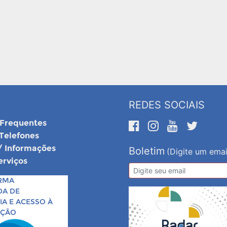
REDES SOCIAIS
 Frequentes
 Telefones
/ Informações
Boletim
(Digite um emai
erviços
RMA
DA DE
A E ACESSO À
AÇÃO