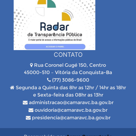
CONTATO
Rua Coronel Gugé 150, Centro
45000-510 – Vitória da Conquista-Ba
(77) 3086-9600
Segunda a Quinta das 8hr as 12hr / 14hr as 18hr
e Sexta-feira das 08hr as 13hr
administracao@camaravc.ba.gov.br
ouvidoria@camaravc.ba.gov.br
presidencia@camaravc.ba.gov.br