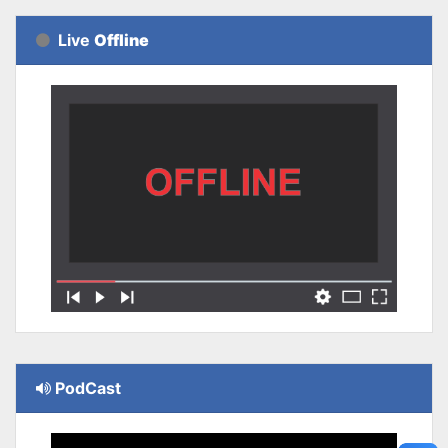
Live
Offline
PodCast