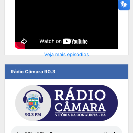
Veja mais episódios
Rádio Câmara 90.3