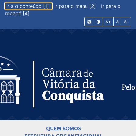
Ir a o conteúdo [1]
Ir para o menu [2]
Ir para o
rodapé [4]
A+
A
A-
QUEM SOMOS