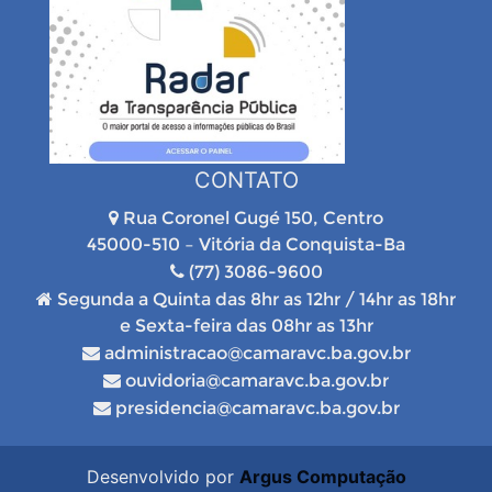
CONTATO
Rua Coronel Gugé 150, Centro
45000-510 – Vitória da Conquista-Ba
(77) 3086-9600
Segunda a Quinta das 8hr as 12hr / 14hr as 18hr
e Sexta-feira das 08hr as 13hr
administracao@camaravc.ba.gov.br
ouvidoria@camaravc.ba.gov.br
presidencia@camaravc.ba.gov.br
Desenvolvido por
Argus Computação