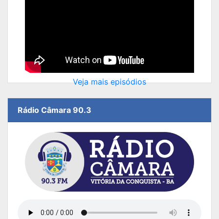
Veja mais episódios
Rádio Câmara 90.3