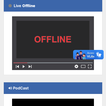
Live
Offline
PodCast