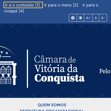
Ir a o conteúdo [1]
Ir para o menu [2]
Ir para o
rodapé [4]
A+
A
A-
QUEM SOMOS