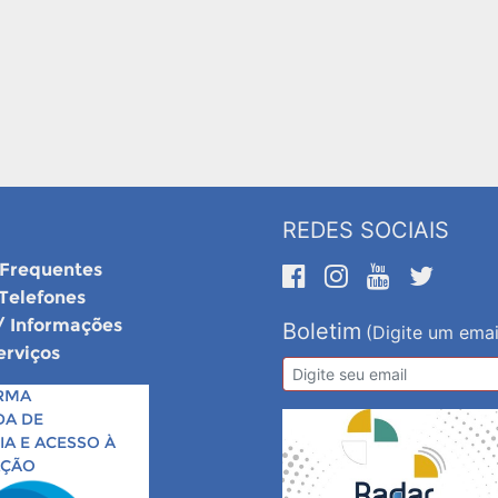
REDES SOCIAIS
 Frequentes
 Telefones
/ Informações
Boletim
(Digite um emai
erviços
RMA
DA DE
A E ACESSO À
AÇÃO