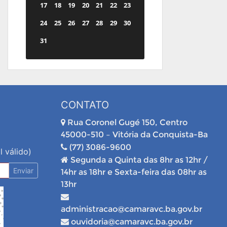
17
18
19
20
21
22
23
24
25
26
27
28
29
30
31
CONTATO
Rua Coronel Gugé 150, Centro
45000-510 – Vitória da Conquista-Ba
(77) 3086-9600
l válido)
Segunda a Quinta das 8hr as 12hr /
Enviar
14hr as 18hr e Sexta-feira das 08hr as
13hr
administracao@camaravc.ba.gov.br
ouvidoria@camaravc.ba.gov.br