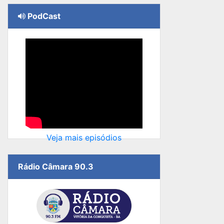
PodCast
Veja mais episódios
Rádio Câmara 90.3