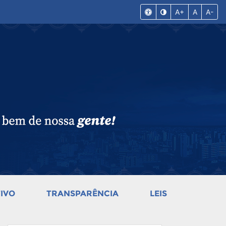
A+
A
A-
IVO
TRANSPARÊNCIA
LEIS