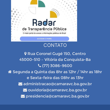
CONTATO
Rua Coronel Gugé 150, Centro
45000-510 – Vitória da Conquista-Ba
(77) 3086-9600
Segunda a Quinta das 8hr as 12hr / 14hr as 18hr
e Sexta-feira das 08hr as 13hr
administracao@camaravc.ba.gov.br
ouvidoria@camaravc.ba.gov.br
presidencia@camaravc.ba.gov.br