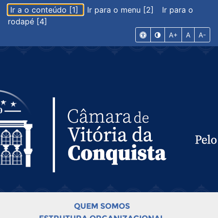
Ir a o conteúdo [1]
Ir para o menu [2]
Ir para o
rodapé [4]
A+
A
A-
QUEM SOMOS