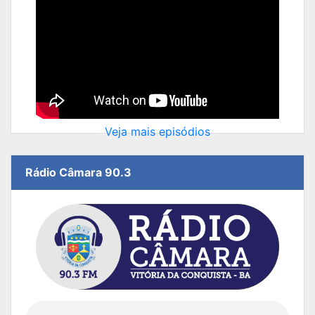
Veja mais episódios
Rádio Câmara 90.3