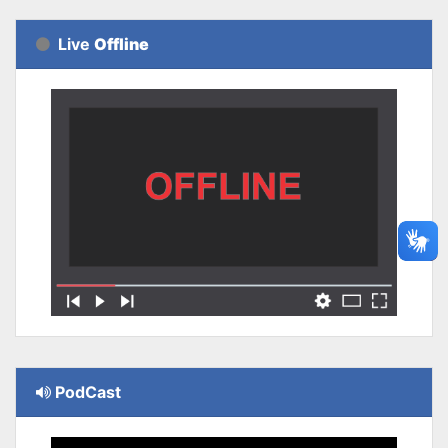
Live
Offline
PodCast