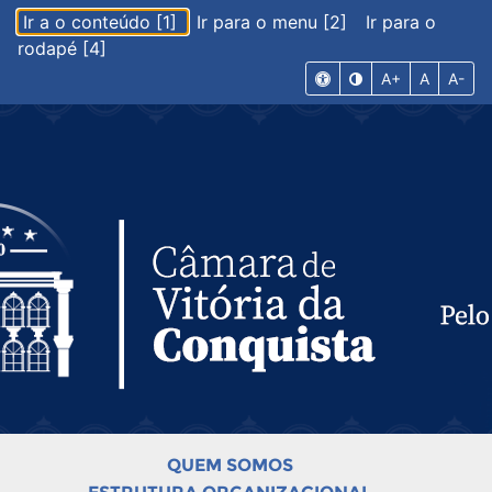
Ir a o conteúdo [1]
Ir para o menu [2]
Ir para o
rodapé [4]
A+
A
A-
QUEM SOMOS