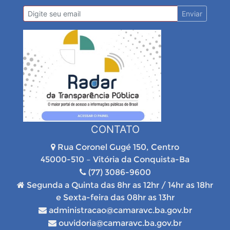
Enviar
CONTATO
Rua Coronel Gugé 150, Centro
45000-510 – Vitória da Conquista-Ba
(77) 3086-9600
Segunda a Quinta das 8hr as 12hr / 14hr as 18hr
e Sexta-feira das 08hr as 13hr
administracao@camaravc.ba.gov.br
ouvidoria@camaravc.ba.gov.br