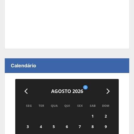
Calendário
0
AGOSTO 2026
SEG
TER
QUA
QUI
SEX
SAB
DOM
1
2
3
4
5
6
7
8
9