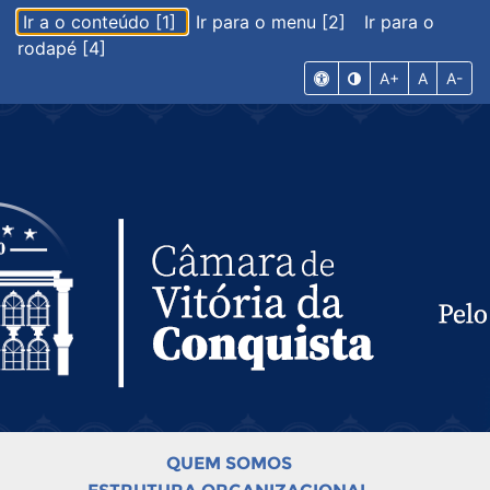
Ir a o conteúdo [1]
Ir para o menu [2]
Ir para o
rodapé [4]
A+
A
A-
QUEM SOMOS