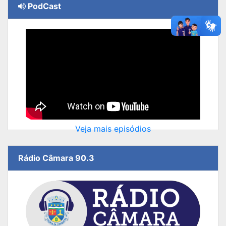
PodCast
Veja mais episódios
Rádio Câmara 90.3