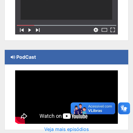
PodCast
Veja mais episódios