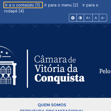
Ir a o conteúdo [1]
Ir para o menu [2]
Ir para o
rodapé [4]
A+
A
A-
QUEM SOMOS