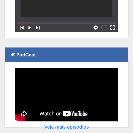
PodCast
Veja mais episódios