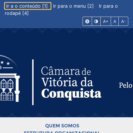
Ir a o conteúdo [1]
Ir para o menu [2]
Ir para o
rodapé [4]
A+
A
A-
QUEM SOMOS