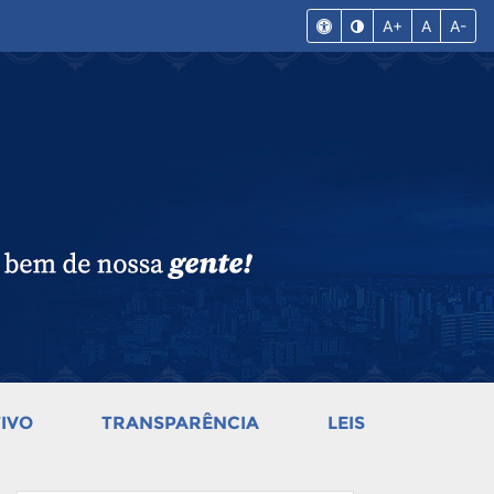
A+
A
A-
IVO
TRANSPARÊNCIA
LEIS