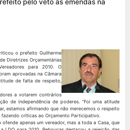
prefeito pelo veto às emendas na
iticou o prefeito Guilherme
de Diretrizes Orçamentárias
ereadores para 2010. O
foram aprovadas na Câmara
itude de falta de respeito,
ores a votarem contrários
ção de independência de poderes. “Foi uma atitude
ssar, estamos afirmando que não merecemos o respeito
fazendo críticas ao Orçamento Participativo.
o ofende apenas um vereador, mas a toda a Casa, que
 a LDO para 2010. Rebouças destacou a rejeição das