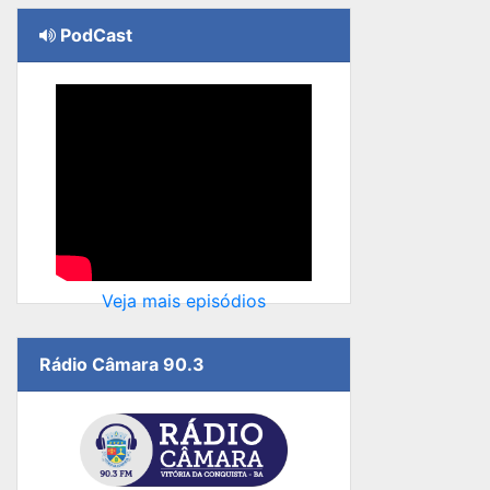
PodCast
Veja mais episódios
Rádio Câmara 90.3