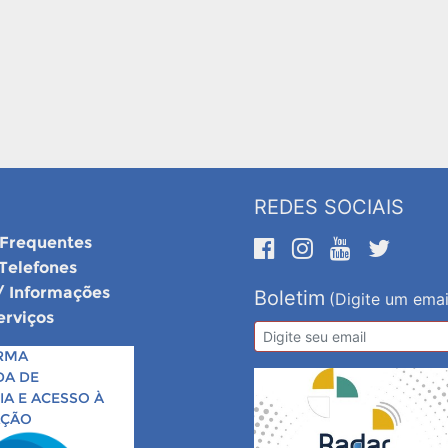
REDES SOCIAIS
 Frequentes
 Telefones
/ Informações
Boletim
(Digite um emai
erviços
RMA
DA DE
A E ACESSO À
AÇÃO