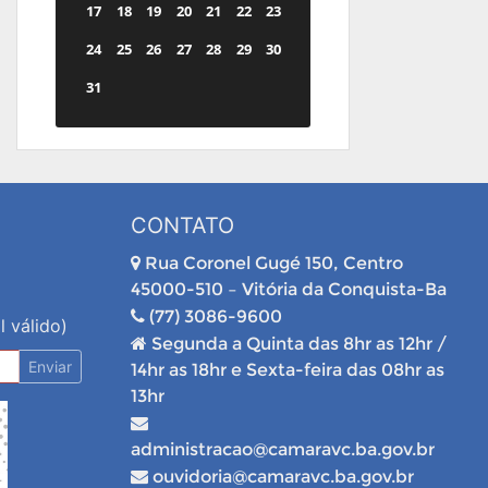
17
18
19
20
21
22
23
24
25
26
27
28
29
30
31
CONTATO
Rua Coronel Gugé 150, Centro
45000-510 – Vitória da Conquista-Ba
(77) 3086-9600
l válido)
Segunda a Quinta das 8hr as 12hr /
Enviar
14hr as 18hr e Sexta-feira das 08hr as
13hr
administracao@camaravc.ba.gov.br
ouvidoria@camaravc.ba.gov.br