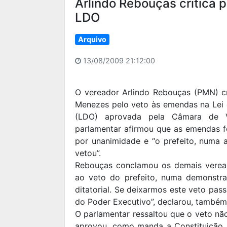
Arlindo Rebouças critica 
LDO
Arquivo
13/08/2009 21:12:00
O vereador Arlindo Rebouças (PMN) cr
Menezes pelo veto às emendas na Lei 
(LDO) aprovada pela Câmara de V
parlamentar afirmou que as emendas 
por unanimidade e “o prefeito, numa at
vetou”.
Rebouças conclamou os demais veread
ao veto do prefeito, numa demonstra
ditatorial. Se deixarmos este veto pa
do Poder Executivo”, declarou, também 
O parlamentar ressaltou que o veto nã
aprovou, como manda a Constituição,