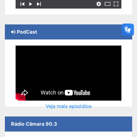
PodCast
Veja mais episódios
Rádio Câmara 90.3