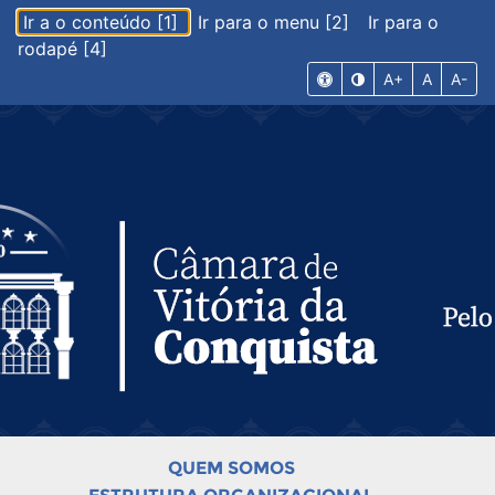
Ir a o conteúdo [1]
Ir para o menu [2]
Ir para o
rodapé [4]
A+
A
A-
QUEM SOMOS