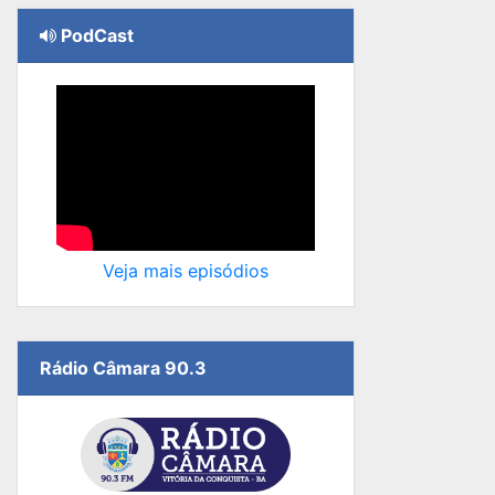
PodCast
Veja mais episódios
Rádio Câmara 90.3