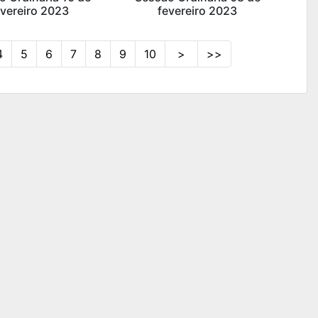
evereiro 2023
fevereiro 2023
4
5
6
7
8
9
10
>
>>