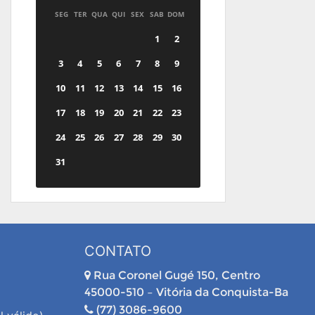
SEG
TER
QUA
QUI
SEX
SAB
DOM
1
2
3
4
5
6
7
8
9
10
11
12
13
14
15
16
17
18
19
20
21
22
23
24
25
26
27
28
29
30
31
CONTATO
Rua Coronel Gugé 150, Centro
45000-510 – Vitória da Conquista-Ba
(77) 3086-9600