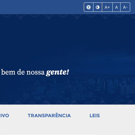
A+
A
A-
IVO
TRANSPARÊNCIA
LEIS