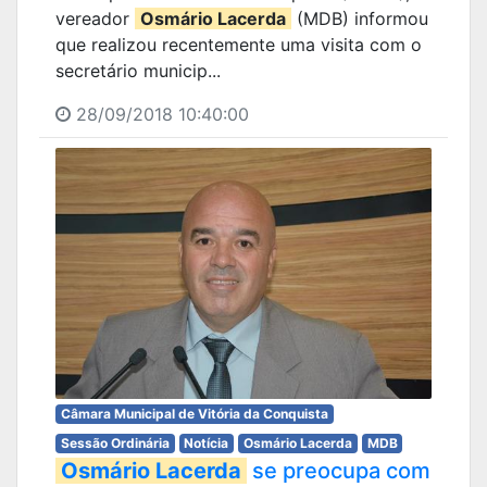
vereador
Osmário Lacerda
(MDB) informou
que realizou recentemente uma visita com o
secretário municip...
28/09/2018 10:40:00
Câmara Municipal de Vitória da Conquista
Sessão Ordinária
Notícia
Osmário Lacerda
MDB
Osmário Lacerda
se preocupa com