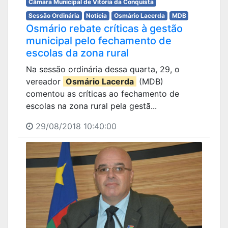
Câmara Municipal de Vitória da Conquista
Sessão Ordinária
Notícia
Osmário Lacerda
MDB
Osmário rebate críticas à gestão
municipal pelo fechamento de
escolas da zona rural
Na sessão ordinária dessa quarta, 29, o
vereador
Osmário Lacerda
(MDB)
comentou as críticas ao fechamento de
escolas na zona rural pela gestã...
29/08/2018 10:40:00