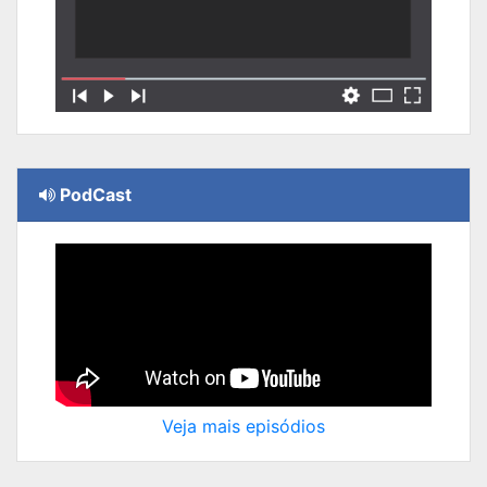
PodCast
Veja mais episódios