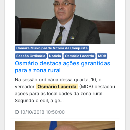
Câmara Municipal de Vitória da Conquista
Sessão Ordinária
Notícia
Osmário Lacerda
MDB
Osmário destaca ações garantidas
para a zona rural
Na sessão ordinária dessa quarta, 10, o
vereador
Osmário Lacerda
(MDB) destacou
ações para as localidades da zona rural.
Segundo o edil, a ge...
10/10/2018 10:50:00