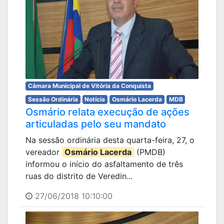
Câmara Municipal de Vitória da Conquista
Sessão Ordinária
Notícia
Osmário Lacerda
MDB
Osmário relata execução de ações
articuladas pelo seu mandato
Na sessão ordinária desta quarta-feira, 27, o
vereador
Osmário Lacerda
(PMDB)
informou o início do asfaltamento de três
ruas do distrito de Veredin...
27/06/2018 10:10:00