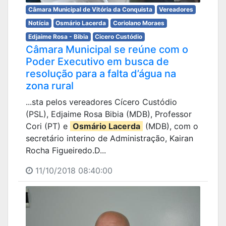
Câmara Municipal de Vitória da Conquista
Vereadores
Notícia
Osmário Lacerda
Coriolano Moraes
Edjaime Rosa - Bibia
Cicero Custódio
Câmara Municipal se reúne com o
Poder Executivo em busca de
resolução para a falta d’água na
zona rural
...sta pelos vereadores Cícero Custódio
(PSL), Edjaime Rosa Bibia (MDB), Professor
Cori (PT) e
Osmário Lacerda
(MDB), com o
secretário interino de Administração, Kairan
Rocha Figueiredo.D...
11/10/2018 08:40:00