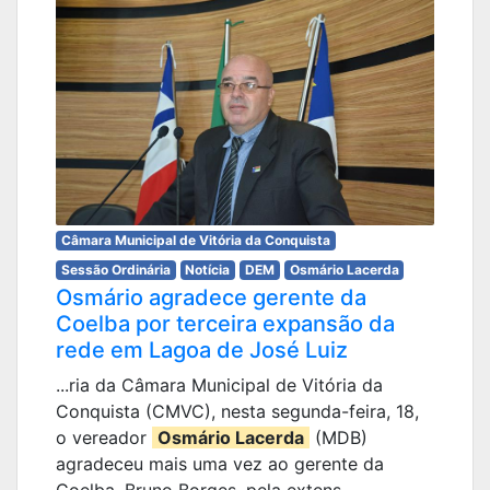
Câmara Municipal de Vitória da Conquista
Sessão Ordinária
Notícia
DEM
Osmário Lacerda
Osmário agradece gerente da
Coelba por terceira expansão da
rede em Lagoa de José Luiz
...ria da Câmara Municipal de Vitória da
Conquista (CMVC), nesta segunda-feira, 18,
o vereador
Osmário Lacerda
(MDB)
agradeceu mais uma vez ao gerente da
Coelba, Bruno Borges, pela extens...