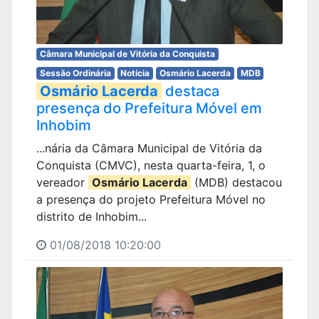
Câmara Municipal de Vitória da Conquista
Sessão Ordinária
Notícia
Osmário Lacerda
MDB
Osmário Lacerda
destaca
presença do Prefeitura Móvel em
Inhobim
...nária da Câmara Municipal de Vitória da
Conquista (CMVC), nesta quarta-feira, 1, o
vereador
Osmário Lacerda
(MDB) destacou
a presença do projeto Prefeitura Móvel no
distrito de Inhobim...
01/08/2018 10:20:00