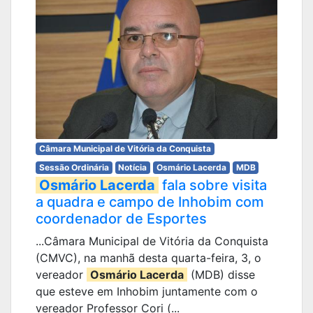
Câmara Municipal de Vitória da Conquista
Sessão Ordinária
Notícia
Osmário Lacerda
MDB
Osmário Lacerda
fala sobre visita
a quadra e campo de Inhobim com
coordenador de Esportes
...Câmara Municipal de Vitória da Conquista
(CMVC), na manhã desta quarta-feira, 3, o
vereador
Osmário Lacerda
(MDB) disse
que esteve em Inhobim juntamente com o
vereador Professor Cori (...