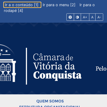
Ir a o conteúdo [1]
Ir para o menu [2]
Ir para o
rodapé [4]
A+
A
A-
QUEM SOMOS