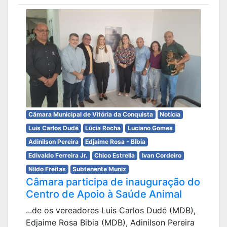
Câmara Municipal de Vitória da Conquista
Notícia
Luis Carlos Dudé
Lúcia Rocha
Luciano Gomes
Adinilson Pereira
Edjaime Rosa - Bibia
Edivaldo Ferreira Jr.
Chico Estrella
Ivan Cordeiro
Nildo Freitas
Subtenente Muniz
Câmara participa de inauguração do
Centro de Apoio à Saúde Animal
...de os vereadores Luis Carlos Dudé (MDB),
Edjaime Rosa Bibia (MDB), Adinilson Pereira