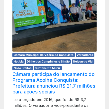
Câmara Municipal de Vitória da Conquista
Vereadores
Notícia
Dinho dos Campinhos e Simão
Nelson de Vivi
Nildo Freitas
Subtenente Muniz
Câmara participa do lançamento do
Programa Acolhe Conquista:
Prefeitura anunciou R$ 21,7 milhões
para ações sociais
...e o orçado em 2016, que foi de R$ 3,7
milhões. O vereador e vice-presidente da