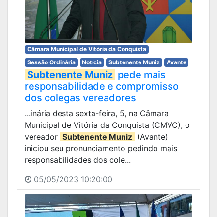
Câmara Municipal de Vitória da Conquista
Sessão Ordinária
Notícia
Subtenente Muniz
Avante
Subtenente Muniz
pede mais
responsabilidade e compromisso
dos colegas vereadores
...inária desta sexta-feira, 5, na Câmara
Municipal de Vitória da Conquista (CMVC), o
vereador
Subtenente Muniz
(Avante)
iniciou seu pronunciamento pedindo mais
responsabilidades dos cole...
05/05/2023 10:20:00