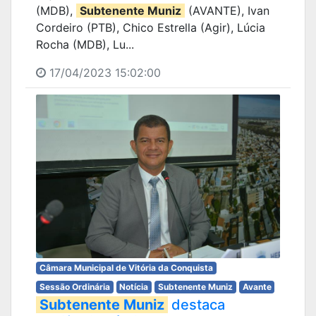
(MDB),
Subtenente Muniz
(AVANTE), Ivan
Cordeiro (PTB), Chico Estrella (Agir), Lúcia
Rocha (MDB), Lu...
17/04/2023 15:02:00
Câmara Municipal de Vitória da Conquista
Sessão Ordinária
Notícia
Subtenente Muniz
Avante
Subtenente Muniz
destaca