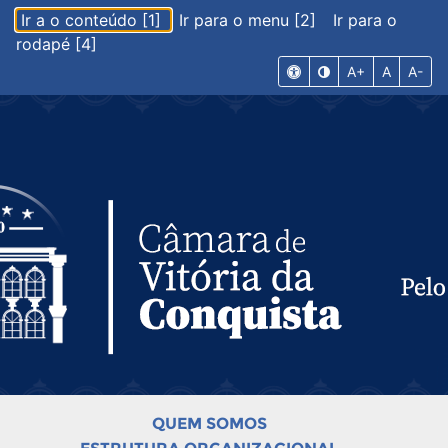
Ir a o conteúdo [1]
Ir para o menu [2]
Ir para o
rodapé [4]
A+
A
A-
QUEM SOMOS