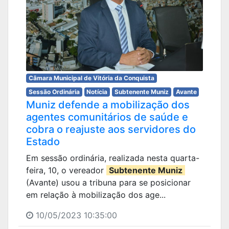
Câmara Municipal de Vitória da Conquista
Sessão Ordinária
Notícia
Subtenente Muniz
Avante
Muniz defende a mobilização dos
agentes comunitários de saúde e
cobra o reajuste aos servidores do
Estado
Em sessão ordinária, realizada nesta quarta-
feira, 10, o vereador
Subtenente Muniz
(Avante) usou a tribuna para se posicionar
em relação à mobilização dos age...
10/05/2023 10:35:00