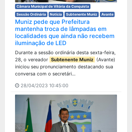
Câmara Municipal de Vitória da Conquista
Sessão Ordinária
Notícia
Subtenente Muniz
Avante
Muniz pede que Prefeitura
mantenha troca de lâmpadas em
localidades que ainda não recebem
iluminação de LED
Durante a sessão ordinária desta sexta-feira,
28, o vereador
Subtenente Muniz
(Avante)
iniciou seu pronunciamento destacando sua
conversa com o secretári...
28/04/2023 10:45:00