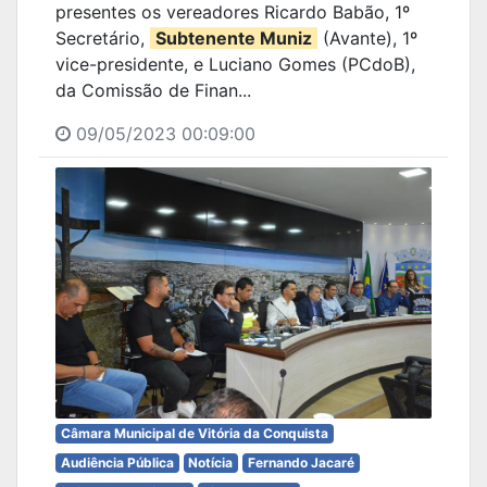
presentes os vereadores Ricardo Babão, 1º
Secretário,
Subtenente Muniz
(Avante), 1º
vice-presidente, e Luciano Gomes (PCdoB),
da Comissão de Finan...
09/05/2023 00:09:00
Câmara Municipal de Vitória da Conquista
Audiência Pública
Notícia
Fernando Jacaré