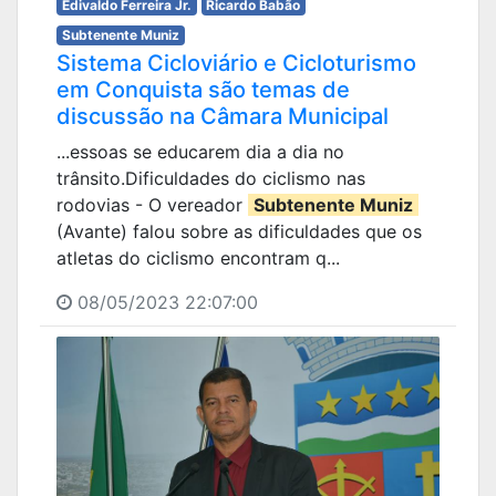
Edivaldo Ferreira Jr.
Ricardo Babão
Subtenente Muniz
Sistema Cicloviário e Cicloturismo
em Conquista são temas de
discussão na Câmara Municipal
...essoas se educarem dia a dia no
trânsito.Dificuldades do ciclismo nas
rodovias - O vereador
Subtenente Muniz
(Avante) falou sobre as dificuldades que os
atletas do ciclismo encontram q...
08/05/2023 22:07:00