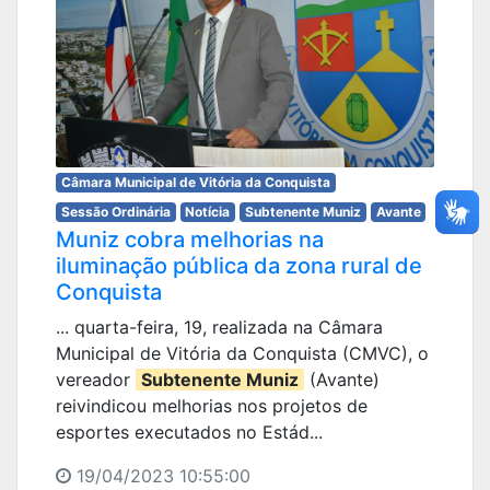
Câmara Municipal de Vitória da Conquista
Sessão Ordinária
Notícia
Subtenente Muniz
Avante
Muniz cobra melhorias na
iluminação pública da zona rural de
Conquista
... quarta-feira, 19, realizada na Câmara
Municipal de Vitória da Conquista (CMVC), o
vereador
Subtenente Muniz
(Avante)
reivindicou melhorias nos projetos de
esportes executados no Estád...
19/04/2023 10:55:00