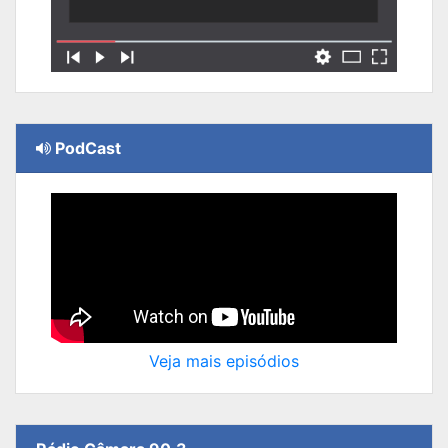
PodCast
Veja mais episódios