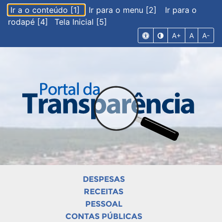
Ir a o conteúdo [1]
Ir para o menu [2]
Ir para o
rodapé [4]
Tela Inicial [5]
A+
A
A-
DESPESAS
RECEITAS
PESSOAL
CONTAS PÚBLICAS