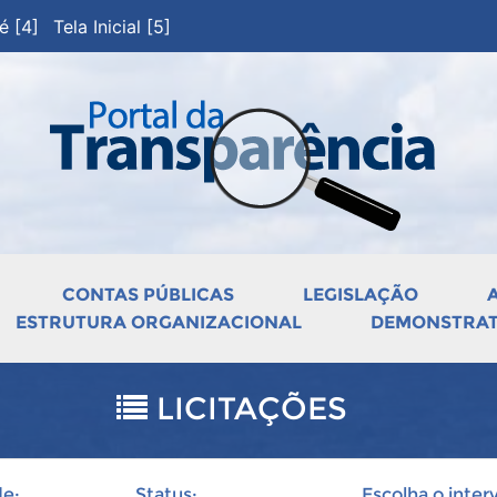
pé [4]
Tela Inicial [5]
CONTAS PÚBLICAS
LEGISLAÇÃO
ESTRUTURA ORGANIZACIONAL
DEMONSTRATI
LICITAÇÕES
e:
Status:
Escolha o interv