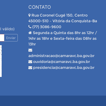
CONTATO
Rua Coronel Gugé 150, Centro
45000-510 – Vitória da Conquista-Ba
(77) 3086-9600
l válido)
Segunda a Quinta das 8hr as 12hr /
Enviar
14hr as 18hr e Sexta-feira das 08hr as
13hr
administracao@camaravc.ba.gov.br
ouvidoria@camaravc.ba.gov.br
presidencia@camaravc.ba.gov.br