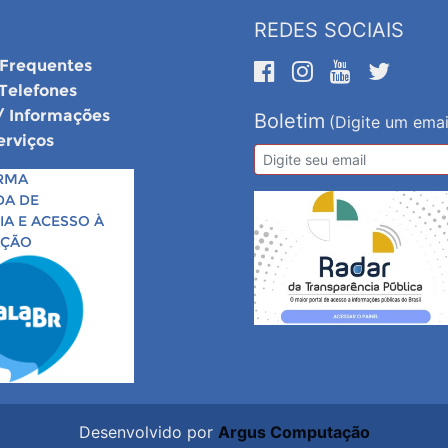
REDES SOCIAIS
 Frequentes
 Telefones
/ Informações
Boletim
(Digite um emai
erviços
RMA
DA DE
A E ACESSO À
AÇÃO
Desenvolvido por
Argus Computação