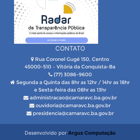
CONTATO
Rua Coronel Gugé 150, Centro
45000-510 – Vitória da Conquista-Ba
(77) 3086-9600
Segunda a Quinta das 8hr as 12hr / 14hr as 18hr
e Sexta-feira das 08hr as 13hr
administracao@camaravc.ba.gov.br
ouvidoria@camaravc.ba.gov.br
presidencia@camaravc.ba.gov.br
Desenvolvido por
Argus Computação