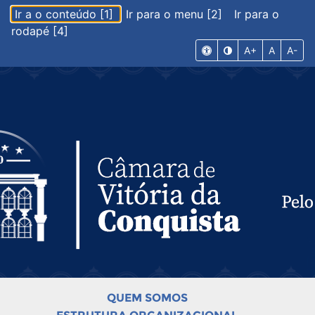
Ir a o conteúdo [1]
Ir para o menu [2]
Ir para o
rodapé [4]
A+
A
A-
QUEM SOMOS