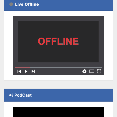
Live
Offline
PodCast