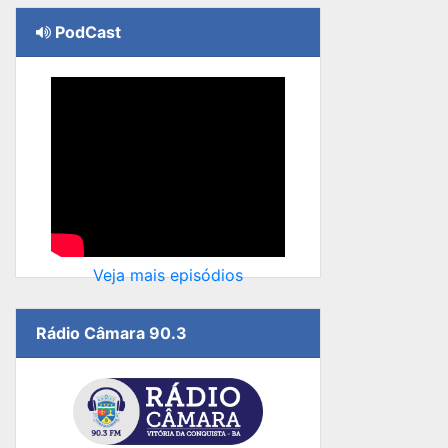
PodCast
Veja mais episódios
Rádio Câmara 90.3