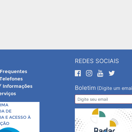
REDES SOCIAIS
 Frequentes
 Telefones
/ Informações
Boletim
(Digite um emai
erviços
RMA
DA DE
A E ACESSO À
AÇÃO