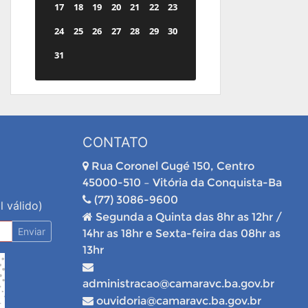
17
18
19
20
21
22
23
24
25
26
27
28
29
30
31
CONTATO
Rua Coronel Gugé 150, Centro
45000-510 – Vitória da Conquista-Ba
(77) 3086-9600
l válido)
Segunda a Quinta das 8hr as 12hr /
Enviar
14hr as 18hr e Sexta-feira das 08hr as
13hr
administracao@camaravc.ba.gov.br
ouvidoria@camaravc.ba.gov.br