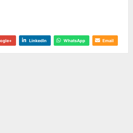
ogle+
LinkedIn
WhatsApp
Email