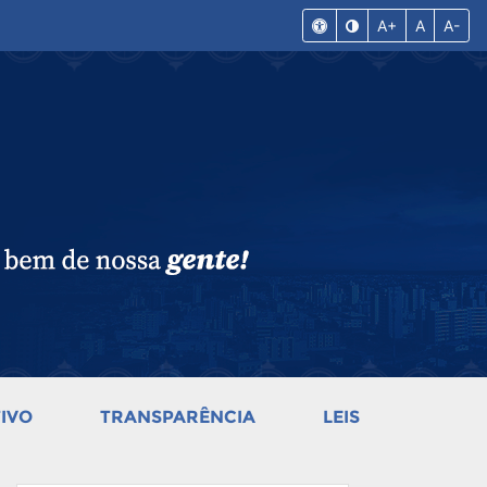
A+
A
A-
IVO
TRANSPARÊNCIA
LEIS