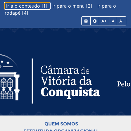
Ir a o conteúdo [1]
Ir para o menu [2]
Ir para o
rodapé [4]
A+
A
A-
QUEM SOMOS