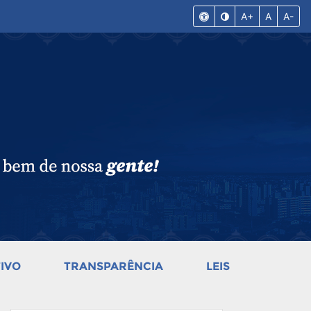
A+
A
A-
IVO
TRANSPARÊNCIA
LEIS