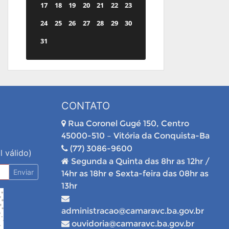
17
18
19
20
21
22
23
24
25
26
27
28
29
30
31
CONTATO
Rua Coronel Gugé 150, Centro
45000-510 – Vitória da Conquista-Ba
(77) 3086-9600
l válido)
Segunda a Quinta das 8hr as 12hr /
Enviar
14hr as 18hr e Sexta-feira das 08hr as
13hr
administracao@camaravc.ba.gov.br
ouvidoria@camaravc.ba.gov.br