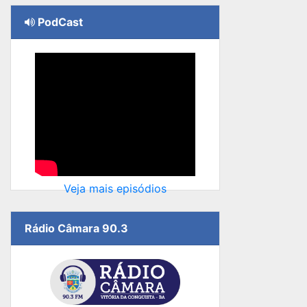
PodCast
Veja mais episódios
Rádio Câmara 90.3