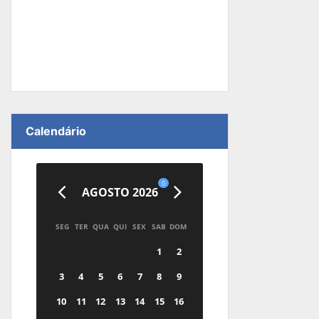
Calendário
0
AGOSTO 2026
SEG
TER
QUA
QUI
SEX
SAB
DOM
1
2
3
4
5
6
7
8
9
10
11
12
13
14
15
16