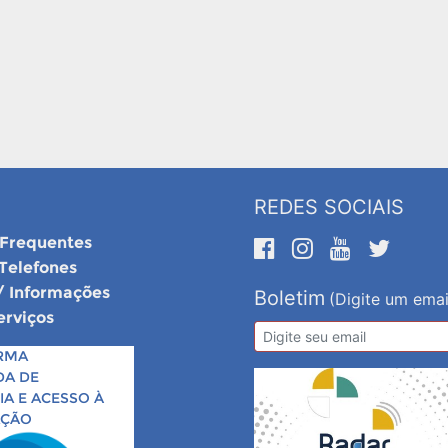
REDES SOCIAIS
 Frequentes
 Telefones
/ Informações
Boletim
(Digite um emai
erviços
RMA
DA DE
A E ACESSO À
AÇÃO