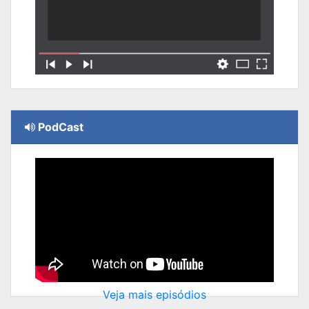
PodCast
Veja mais episódios