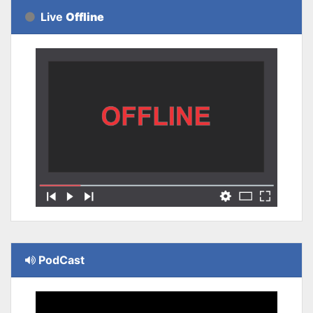
Live
Offline
PodCast