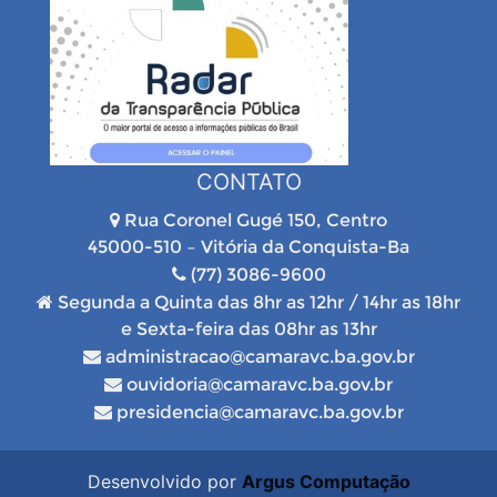
CONTATO
Rua Coronel Gugé 150, Centro
45000-510 – Vitória da Conquista-Ba
(77) 3086-9600
Segunda a Quinta das 8hr as 12hr / 14hr as 18hr
e Sexta-feira das 08hr as 13hr
administracao@camaravc.ba.gov.br
ouvidoria@camaravc.ba.gov.br
presidencia@camaravc.ba.gov.br
Desenvolvido por
Argus Computação