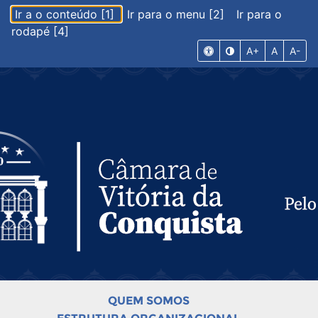
Ir a o conteúdo [1]
Ir para o menu [2]
Ir para o
rodapé [4]
A+
A
A-
QUEM SOMOS