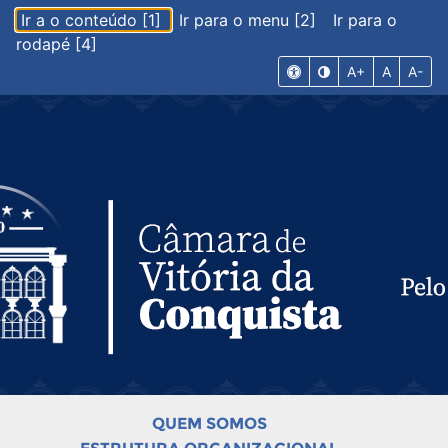
Ir a o conteúdo [1]
Ir para o menu [2]
Ir para o
rodapé [4]
A+
A
A-
QUEM SOMOS