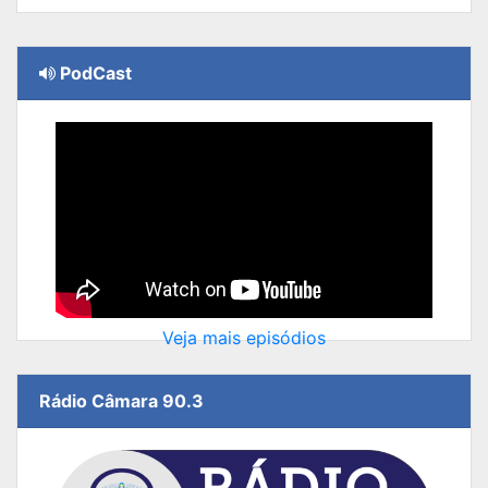
PodCast
Veja mais episódios
Rádio Câmara 90.3