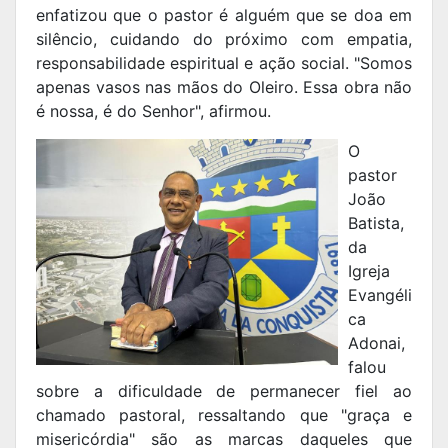
enfatizou que o pastor é alguém que se doa em
silêncio, cuidando do próximo com empatia,
responsabilidade espiritual e ação social. "Somos
apenas vasos nas mãos do Oleiro. Essa obra não
é nossa, é do Senhor", afirmou.
O
pastor
João
Batista,
da
Igreja
Evangéli
ca
Adonai,
falou
sobre a dificuldade de permanecer fiel ao
chamado pastoral, ressaltando que "graça e
misericórdia" são as marcas daqueles que