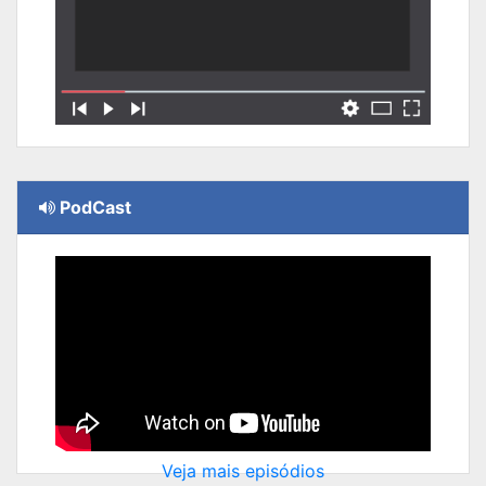
PodCast
Veja mais episódios