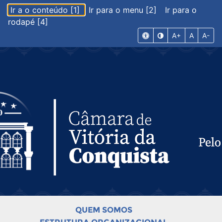
Ir a o conteúdo [1]
Ir para o menu [2]
Ir para o
rodapé [4]
A+
A
A-
QUEM SOMOS