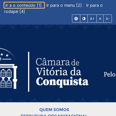
Ir a o conteúdo [1]
Ir para o menu [2]
Ir para o
rodapé [4]
A+
A
A-
QUEM SOMOS