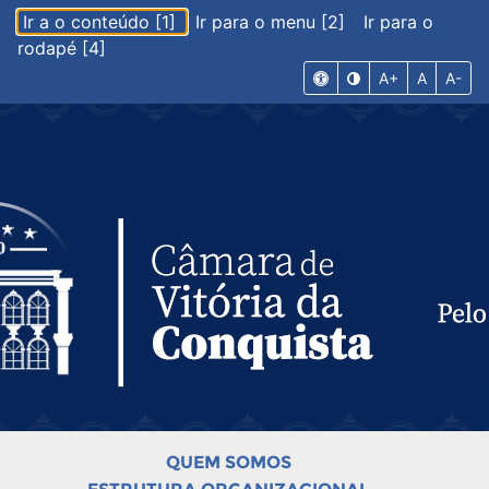
Ir a o conteúdo [1]
Ir para o menu [2]
Ir para o
rodapé [4]
A+
A
A-
QUEM SOMOS