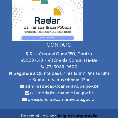
CONTATO
Rua Coronel Gugé 150, Centro
45000-510 – Vitória da Conquista-Ba
(77) 3086-9600
Segunda a Quinta das 8hr as 12hr / 14hr as 18hr
e Sexta-feira das 08hr as 13hr
administracao@camaravc.ba.gov.br
ouvidoria@camaravc.ba.gov.br
presidencia@camaravc.ba.gov.br
Desenvolvido por
Argus Computação