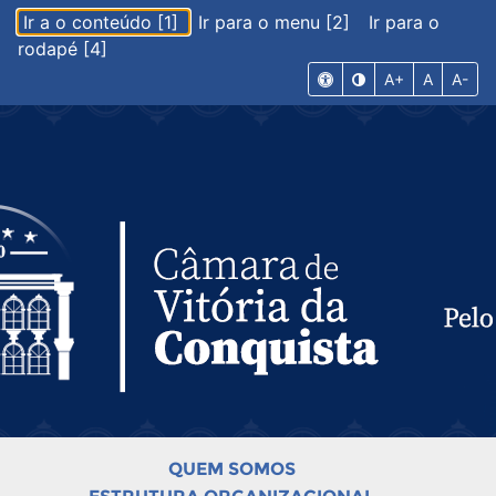
Ir a o conteúdo [1]
Ir para o menu [2]
Ir para o
rodapé [4]
A+
A
A-
QUEM SOMOS