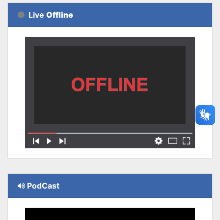
Live
Offline
PodCast