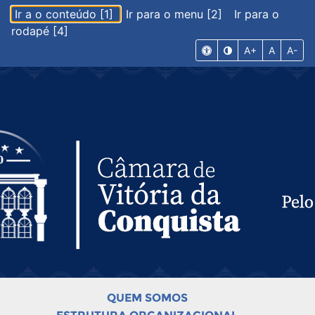
Ir a o conteúdo [1]
Ir para o menu [2]
Ir para o
rodapé [4]
A+
A
A-
QUEM SOMOS