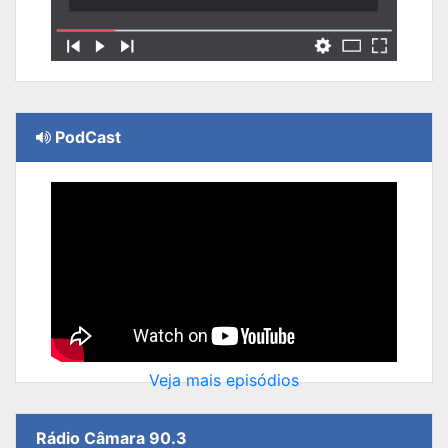
PodCast
Veja mais episódios
Rádio Câmara 90.3