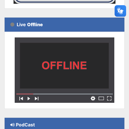
Live
Offline
PodCast