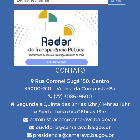
CONTATO
Rua Coronel Gugé 150, Centro
45000-510 – Vitória da Conquista-Ba
(77) 3086-9600
Segunda a Quinta das 8hr as 12hr / 14hr as 18hr
e Sexta-feira das 08hr as 13hr
administracao@camaravc.ba.gov.br
ouvidoria@camaravc.ba.gov.br
presidencia@camaravc.ba.gov.br