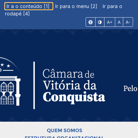
Ir a o conteúdo [1]
Ir para o menu [2]
Ir para o
rodapé [4]
A+
A
A-
QUEM SOMOS