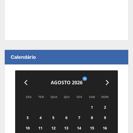
Calendário
0
AGOSTO 2026
SEG
TER
QUA
QUI
SEX
SAB
DOM
1
2
3
4
5
6
7
8
9
10
11
12
13
14
15
16