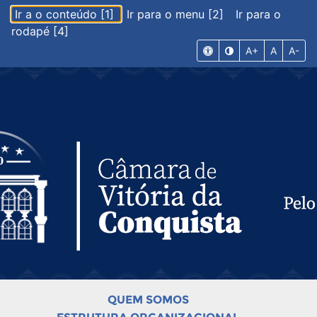
Ir a o conteúdo [1]
Ir para o menu [2]
Ir para o
rodapé [4]
A+
A
A-
QUEM SOMOS