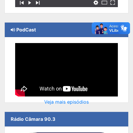
PodCast
Veja mais episódios
Rádio Câmara 90.3