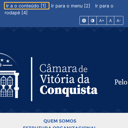
Ir a o conteúdo [1]
Ir para o menu [2]
Ir para o
rodapé [4]
A+
A
A-
QUEM SOMOS