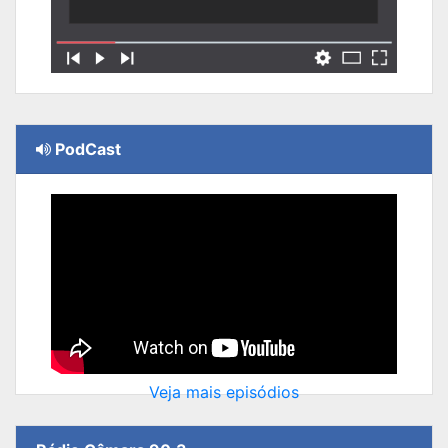
PodCast
Veja mais episódios