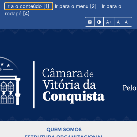
Ir a o conteúdo [1]
Ir para o menu [2]
Ir para o
rodapé [4]
A+
A
A-
QUEM SOMOS